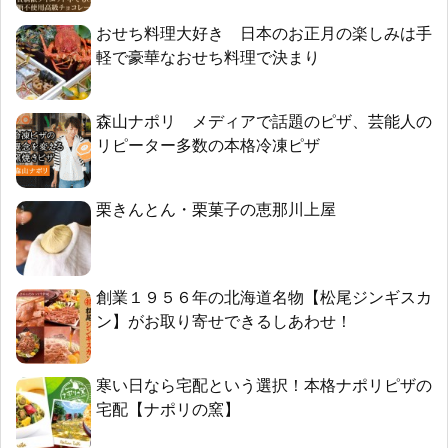
おせち料理大好き 日本のお正月の楽しみは手
軽で豪華なおせち料理で決まり
森山ナポリ メディアで話題のピザ、芸能人の
リピーター多数の本格冷凍ピザ
栗きんとん・栗菓子の恵那川上屋
創業１９５６年の北海道名物【松尾ジンギスカ
ン】がお取り寄せできるしあわせ！
寒い日なら宅配という選択！本格ナポリピザの
宅配【ナポリの窯】