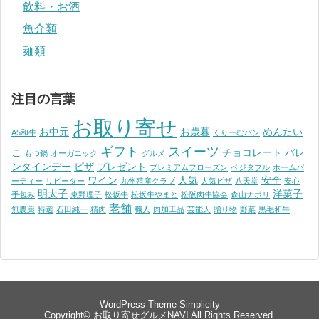
飲料・お酒
魚介類
麺類
注目の言葉
お取り寄せ
お中元
お歳暮
めんたい
A5和牛
くりーむパン
ギフト
スイーツ
こ
チョコレート
バレ
もつ鍋
オーガニック
グルメ
ンタインデー
ピザ
プレゼント
プレミアムフローズン
ベジタブル
ホームパ
ワイン
人気
安全
ーティー
リピーター
九州殖産クラブ
人気ピザ
八天堂
安心
明太子
洋菓子
手包み
東野理子
松坂牛
松坂牛やまと
松阪肉牛協会
森山ナポリ
老舗
無農薬
特選
石田純一
精肉
職人
肉加工品
芸能人
贈り物
野菜
黒毛和牛
WordPress Theme
Simplicity
Copyright©
お取り寄せグルメNAVI
All Rights Reserved.