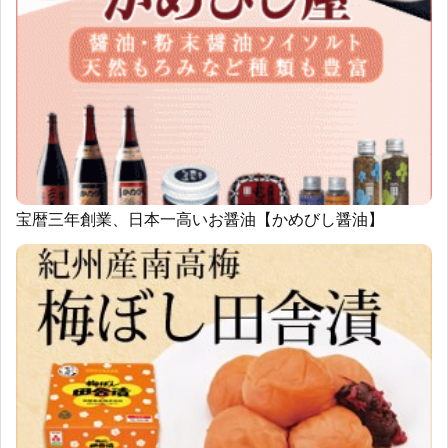
宝暦三年創業、日本一高いお醤油【かめびし醤油】