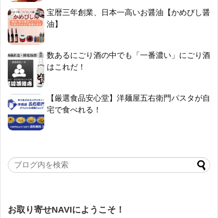
宝暦三年創業、日本一高いお醤油【かめびし醤
油】
数あるにごり酒の中でも「一番濃い」にごり酒
はこれだ！
【厳選食品安心堂】洋麺屋五右衛門パスタが自
宅で食べれる！
お取り寄せNAVIにようこそ！