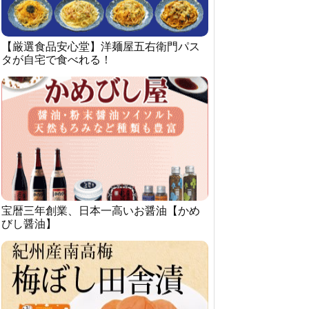
【厳選食品安心堂】洋麺屋五右衛門パス
タが自宅で食べれる！
宝暦三年創業、日本一高いお醤油【かめ
びし醤油】