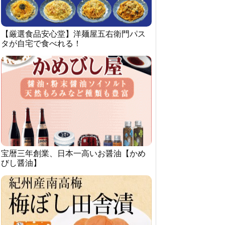
【厳選食品安心堂】洋麺屋五右衛門パス
タが自宅で食べれる！
宝暦三年創業、日本一高いお醤油【かめ
びし醤油】