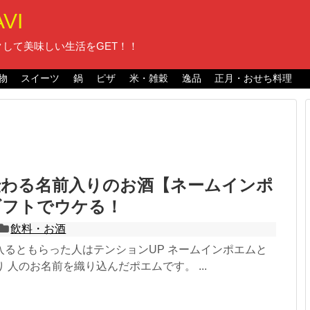
VI
して美味しい生活をGET！！
物
スイーツ
鍋
ピザ
米・雑穀
逸品
正月・おせち料理
伝わる名前入りのお酒【ネームインポ
ギフトでウケる！
飲料・お酒
入るともらった人はテンションUP ネームインポエムと
 人のお名前を織り込んだポエムです。 ...