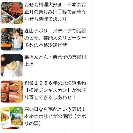
おせち料理大好き 日本のお
正月の楽しみは手軽で豪華な
おせち料理で決まり
森山ナポリ メディアで話題
のピザ、芸能人のリピーター
多数の本格冷凍ピザ
栗きんとん・栗菓子の恵那川
上屋
創業１９５６年の北海道名物
【松尾ジンギスカン】がお取
り寄せできるしあわせ！
寒い日なら宅配という選択！
本格ナポリピザの宅配【ナポ
リの窯】