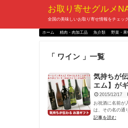
お取り寄せグルメNA
全国の美味しいお取り寄せ情報をチェック
ホーム
精肉・肉加工品
魚介類
野菜・果
「 ワイン 」一覧
気持ちが
エム】が
2015/12/17
お祝酒に名前が
は、その名の通り
記事を読む