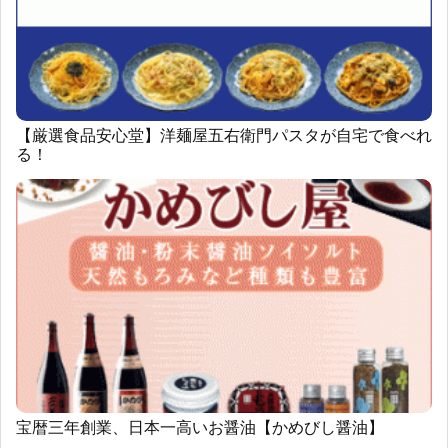
【厳選食品安心堂】洋麺屋五右衛門パスタが自宅で食べれ
る！
宝暦三年創業、日本一高いお醤油【かめびし醤油】