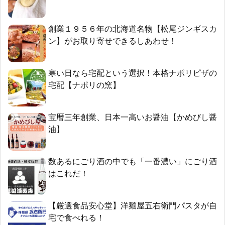
創業１９５６年の北海道名物【松尾ジンギスカ
ン】がお取り寄せできるしあわせ！
寒い日なら宅配という選択！本格ナポリピザの
宅配【ナポリの窯】
宝暦三年創業、日本一高いお醤油【かめびし醤
油】
数あるにごり酒の中でも「一番濃い」にごり酒
はこれだ！
【厳選食品安心堂】洋麺屋五右衛門パスタが自
宅で食べれる！