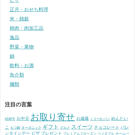
ピザ
正月・おせち料理
米・雑穀
精肉・肉加工品
逸品
野菜・果物
鍋
飲料・お酒
魚介類
麺類
注目の言葉
お取り寄せ
お中元
お歳暮
めんたい
A5和牛
くりーむパン
ギフト
スイーツ
こ
チョコレート
バレ
もつ鍋
オーガニック
グルメ
ンタインデー
ピザ
プレゼント
プレミアムフローズン
ベジタブル
ホームパ