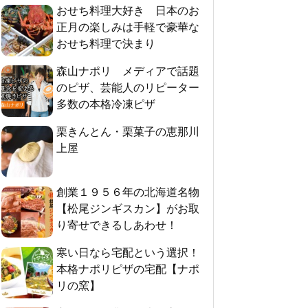
おせち料理大好き 日本のお
正月の楽しみは手軽で豪華な
おせち料理で決まり
森山ナポリ メディアで話題
のピザ、芸能人のリピーター
多数の本格冷凍ピザ
栗きんとん・栗菓子の恵那川
上屋
創業１９５６年の北海道名物
【松尾ジンギスカン】がお取
り寄せできるしあわせ！
寒い日なら宅配という選択！
本格ナポリピザの宅配【ナポ
リの窯】