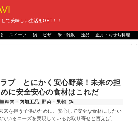
VI
して美味しい生活をGET！！
物
スイーツ
鍋
ピザ
米・雑穀
逸品
正月・おせち料理
クラブ とにかく安心野菜！未来の担
ために安全安心の食材はこれだ
精肉・肉加工品
,
野菜・果物
,
鍋
 未来を担う子供のために、安心して安全な食材にしたい
れているニーズを実現しているお取り寄せと言えば、