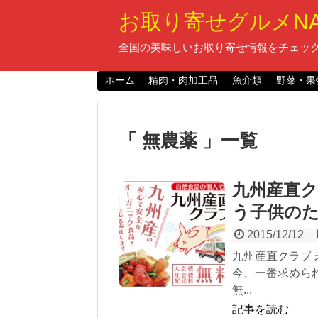
お取り寄せグルメNA
全国の美味しいお取り寄せ情報をチェック
ホーム
精肉・肉加工品
魚介類
野菜・果
「 無農薬 」一覧
九州産直
う子供の
2015/12/12
九州産直クラブ
今、一番求めら
無...
記事を読む