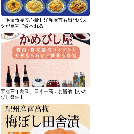
【厳選食品安心堂】洋麺屋五右衛門パス
タが自宅で食べれる！
宝暦三年創業、日本一高いお醤油【かめ
びし醤油】