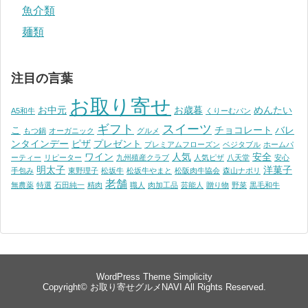
魚介類
麺類
注目の言葉
お取り寄せ
お中元
お歳暮
めんたい
A5和牛
くりーむパン
ギフト
スイーツ
こ
チョコレート
バレ
もつ鍋
オーガニック
グルメ
ンタインデー
ピザ
プレゼント
プレミアムフローズン
ベジタブル
ホームパ
ワイン
人気
安全
ーティー
リピーター
九州殖産クラブ
人気ピザ
八天堂
安心
明太子
洋菓子
手包み
東野理子
松坂牛
松坂牛やまと
松阪肉牛協会
森山ナポリ
老舗
無農薬
特選
石田純一
精肉
職人
肉加工品
芸能人
贈り物
野菜
黒毛和牛
WordPress Theme
Simplicity
Copyright©
お取り寄せグルメNAVI
All Rights Reserved.