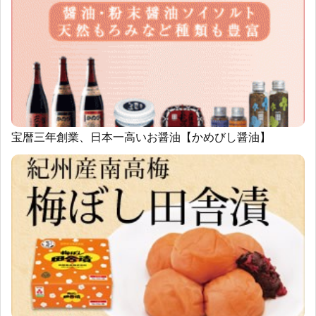
宝暦三年創業、日本一高いお醤油【かめびし醤油】