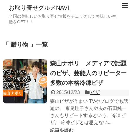
お取り寄せグルメNAVI
全国の美味しいお取り寄せ情報をチェックして美味しい生
活をGET！！
「 贈り物 」一覧
森山ナポリ メディアで話題
のピザ、芸能人のリピーター
多数の本格冷凍ピザ
2015/12/23
ピザ
森山ピザがうまい TVやブログでも話
題の、 東尾理子さんや夫の石田純一
さんもリピートするという、冷凍ピ
ザ。 冷凍ピザとは思えない...
記事を読む