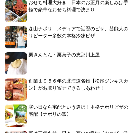
おせち料理大好き 日本のお正月の楽しみは手
軽で豪華なおせち料理で決まり
森山ナポリ メディアで話題のピザ、芸能人の
リピーター多数の本格冷凍ピザ
栗きんとん・栗菓子の恵那川上屋
創業１９５６年の北海道名物【松尾ジンギスカ
ン】がお取り寄せできるしあわせ！
寒い日なら宅配という選択！本格ナポリピザの
宅配【ナポリの窯】